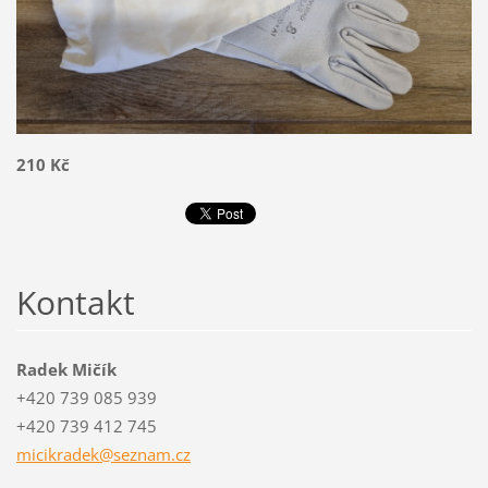
210 Kč
Kontakt
Radek Mičík
+420 739 085 939
+420 739 412 745
micikrad
ek@sezna
m.cz