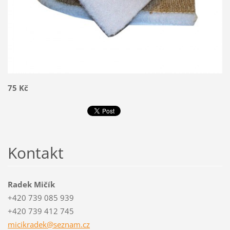
75 Kč
Kontakt
Radek Mičík
+420 739 085 939
+420 739 412 745
micikrad
ek@sezna
m.cz