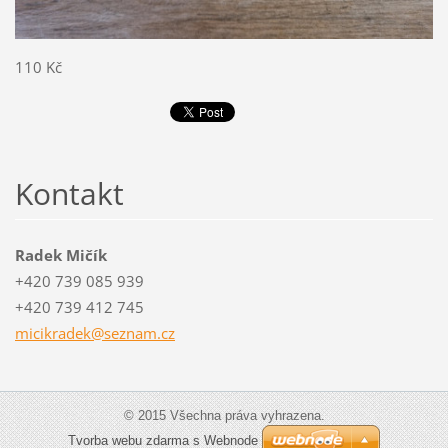
110 Kč
Kontakt
Radek Mičík
+420 739 085 939
+420 739 412 745
micikrad
ek@sezna
m.cz
© 2015 Všechna práva vyhrazena.
Tvorba webu zdarma s Webnode