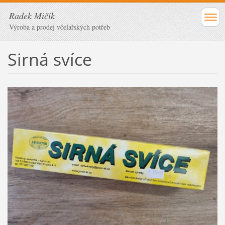
Radek Mičík
Výroba a prodej včelařských potřeb
Sirná svíce