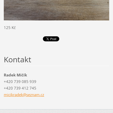
125 Kč
Kontakt
Radek Mičík
+420 739 085 939
+420 739 412 745
micikrad
ek@sezna
m.cz