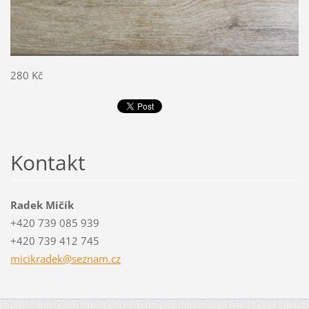
280 Kč
Kontakt
Radek Mičík
+420 739 085 939
+420 739 412 745
micikrad
ek@sezna
m.cz