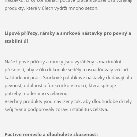
nástavků. Díky kombinaci poctivé práce a zkušeností vznikají
produkty, které v úlech vydrží mnoho sezon.
Lipové přířezy, rámky a smrkové nástavky pro pevný a
stabilní úl
Naše lipové přířezy a rámky jsou vyráběny s maximální
přesností, aby v úlu dokonale seděly a usnadňovaly včelaři
každodenní práci. Smrkové palubkové nástavky dodávají úlu
pevnost, odolnost a funkční konstrukci, která splňuje
potřeby moderního včelaření.
Všechny produkty jsou navrženy tak, aby dlouhodobě držely
svůj tvar a podporovaly zdraví i stabilitu včelstva.
Poctivé řemeslo a dlouholeté zkušenosti