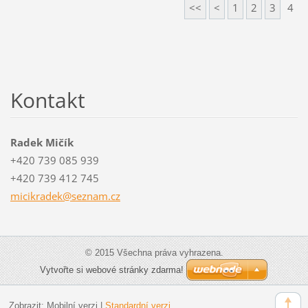
<<
<
1
2
3
4
Kontakt
Radek Mičík
+420 739 085 939
+420 739 412 745
micikrad
ek@sezna
m.cz
© 2015 Všechna práva vyhrazena.
Vytvořte si webové stránky zdarma!
Zobrazit:
Mobilní verzi
|
Standardní verzi