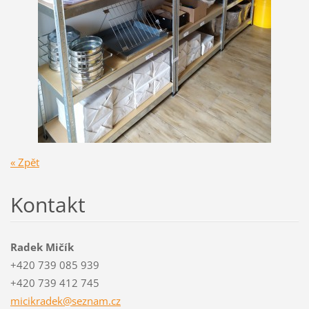
« Zpět
Kontakt
Radek Mičík
+420 739 085 939
+420 739 412 745
micikrad
ek@sezna
m.cz