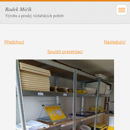
Radek Mičík
Výroba a prodej včelařských potřeb
Předchozí
Následující
Spustit prezentaci