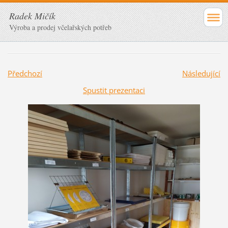
Radek Mičík
Výroba a prodej včelařských potřeb
Předchozí
Následující
Spustit prezentaci