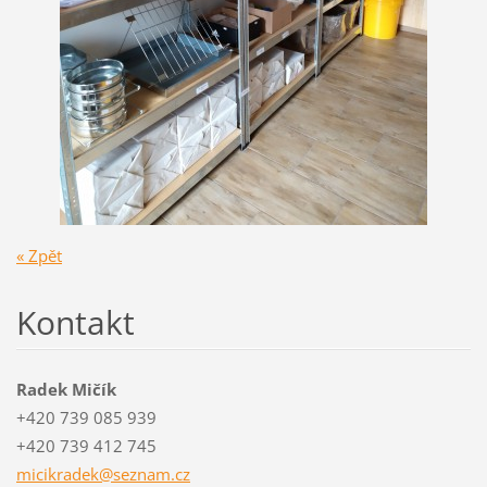
« Zpět
Kontakt
Radek Mičík
+420 739 085 939
+420 739 412 745
micikrad
ek@sezna
m.cz